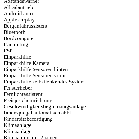
Abstandswarner
Allradantrieb
Android auto
Apple carplay
Berganfahrassistent
Bluetooth
Bordcomputer
Dachreling
ESP
Einparkhilfe
Einparkhilfe Kamera
Einparkhilfe Sensoren hinten
Einparkhilfe Sensoren vorne
Einparkhilfe selbstlenkendes System
Fensterheber
Fernlichtassistent
Freisprecheinrichtung
Geschwindigkeitsbegrenzungsanlage
Innenspiegel automatisch abbl.
Kindersitzbefestigung
Klimaanlage
Klimaanlage
Klimaautomatik 2 zonen