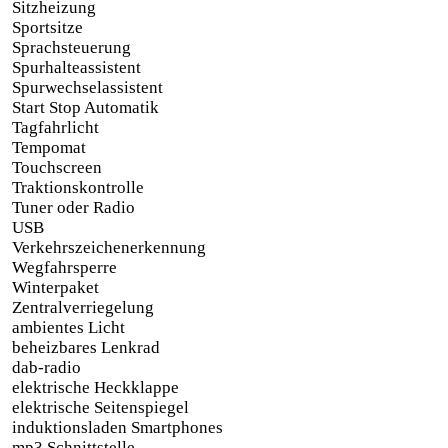
Sitzheizung
Sportsitze
Sprachsteuerung
Spurhalteassistent
Spurwechselassistent
Start Stop Automatik
Tagfahrlicht
Tempomat
Touchscreen
Traktionskontrolle
Tuner oder Radio
USB
Verkehrszeichenerkennung
Wegfahrsperre
Winterpaket
Zentralverriegelung
ambientes Licht
beheizbares Lenkrad
dab-radio
elektrische Heckklappe
elektrische Seitenspiegel
induktionsladen Smartphones
mp3 Schnittstelle